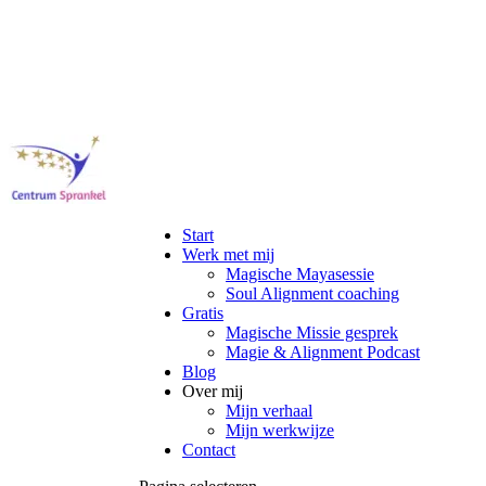
Start
Werk met mij
Magische Mayasessie
Soul Alignment coaching
Gratis
Magische Missie gesprek
Magie & Alignment Podcast
Blog
Over mij
Mijn verhaal
Mijn werkwijze
Contact