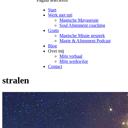
Pagina selecteren
Start
Werk met mij
Magische Mayasessie
Soul Alignment coaching
Gratis
Magische Missie gesprek
Magie & Alignment Podcast
Blog
Over mij
Mijn verhaal
Mijn werkwijze
Contact
stralen