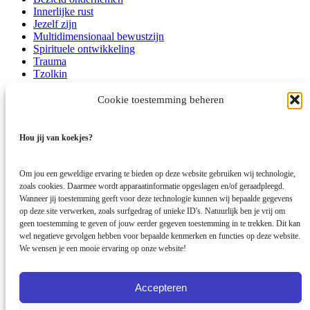
Innerlijke rust
Jezelf zijn
Multidimensionaal bewustzijn
Spirituele ontwikkeling
Trauma
Tzolkin
Zieletalenten
Zielsmissie
Cookie toestemming beheren
Bedrijfsgegevens:
Hou jij van koekjes?
Centrum Sprankel
Elst (Gelderland)
Om jou een geweldige ervaring te bieden op deze website gebruiken wij technologie,
info@centrumsprankel.nl
zoals cookies. Daarmee wordt apparaatinformatie opgeslagen en/of geraadpleegd.
Wanneer jij toestemming geeft voor deze technologie kunnen wij bepaalde gegevens
KvK-nummer: 69236259
op deze site verwerken, zoals surfgedrag of unieke ID's. Natuurlijk ben je vrij om
geen toestemming te geven of jouw eerder gegeven toestemming in te trekken. Dit kan
Algemene voorwaarden
wel negatieve gevolgen hebben voor bepaalde kenmerken en functies op deze website.
Disclaimer
We wensen je een mooie ervaring op onze website!
Privacybeleid
Klachtenregeling
Cookies
Meld je aan voor Sprankelpost
Accepteren