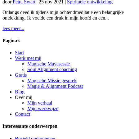
door
Petra Swart
|
25 nov 2021
|
Spirituele ontwikkeling
Onlangs deed ik tijdens mijn ochtendmeditatie een belangrijke
ontdekking. Ik voelde een druk in mijn hoofd en een...
lees meer...
Pagina’s
Start
Werk met mij
Magische Mayasessie
Soul Alignment coaching
Gratis
Magische Missie gesprek
Magie & Alignment Podcast
Blog
Over mij
Mijn verhaal
Mijn werkwijze
Contact
Interessante onderwerpen
Bezield ondernemen