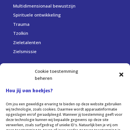
Multidimensionaal bewustzijn
Spirituele ontwikkeling
Trauma
Tzolkin
Zieletalenten
Zielsmissie
Cookie toestemming
Bedrijfsgegevens:
beheren
Centrum Sprankel
Elst (Gelderland)
Hou jij van koekjes?
info@centrumsprankel.nl
Om jou een geweldige ervaring te bieden op deze website gebruiken
KvK-nummer: 69236259
wij technologie, zoals cookies. Daarmee wordt apparaatinformatie
opgeslagen en/of geraadpleegd. Wanneer jij toestemming geeft voor
deze technologie kunnen wij bepaalde gegevens op deze site
verwerken, zoals surfgedrag of unieke ID's. Natuurlijk ben je vrij om