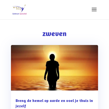
zweven
Breng de hemel op aarde en voel je thuis in
jezelf