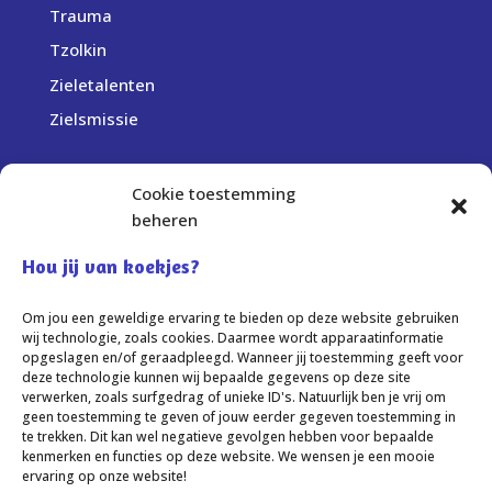
Trauma
Tzolkin
Zieletalenten
Zielsmissie
Cookie toestemming
Bedrijfsgegevens:
beheren
Centrum Sprankel
Elst (Gelderland)
Hou jij van koekjes?
info@centrumsprankel.nl
Om jou een geweldige ervaring te bieden op deze website gebruiken
KvK-nummer: 69236259
wij technologie, zoals cookies. Daarmee wordt apparaatinformatie
opgeslagen en/of geraadpleegd. Wanneer jij toestemming geeft voor
deze technologie kunnen wij bepaalde gegevens op deze site
verwerken, zoals surfgedrag of unieke ID's. Natuurlijk ben je vrij om
geen toestemming te geven of jouw eerder gegeven toestemming in
te trekken. Dit kan wel negatieve gevolgen hebben voor bepaalde
kenmerken en functies op deze website. We wensen je een mooie
Algemene voorwaarden
Disclaimer
ervaring op onze website!
Privacybeleid
Klachtenregeling
Cookies