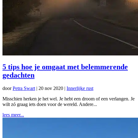
5 tips hoe je omgaat met belemmerende
gedachten
door
Petra Swart
|
20 nov 2020
|
Innerlijke rust
Misschien herken je het wel. Je hebt een droom of een verlangen. Je
wilt zó graag iets doen voor de wereld. Andere...
lees meer...