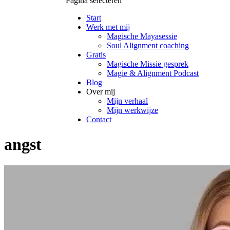
Pagina selecteren
Start
Werk met mij
Magische Mayasessie
Soul Alignment coaching
Gratis
Magische Missie gesprek
Magie & Alignment Podcast
Blog
Over mij
Mijn verhaal
Mijn werkwijze
Contact
angst