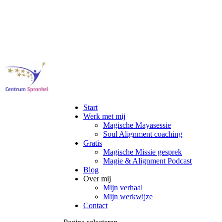
Start
Werk met mij
Magische Mayasessie
Soul Alignment coaching
Gratis
Magische Missie gesprek
Magie & Alignment Podcast
Blog
Over mij
Mijn verhaal
Mijn werkwijze
Contact