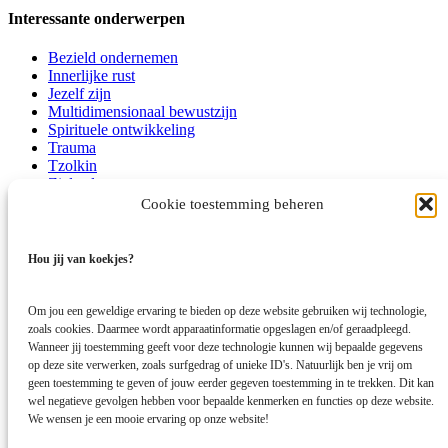
Interessante onderwerpen
Bezield ondernemen
Innerlijke rust
Jezelf zijn
Multidimensionaal bewustzijn
Spirituele ontwikkeling
Trauma
Tzolkin
Zieletalenten
Zielsmissie
Cookie toestemming beheren
Bedrijfsgegevens:
Hou jij van koekjes?
Centrum Sprankel
Elst (Gelderland)
Om jou een geweldige ervaring te bieden op deze website gebruiken wij technologie,
info@centrumsprankel.nl
zoals cookies. Daarmee wordt apparaatinformatie opgeslagen en/of geraadpleegd.
Wanneer jij toestemming geeft voor deze technologie kunnen wij bepaalde gegevens
KvK-nummer: 69236259
op deze site verwerken, zoals surfgedrag of unieke ID's. Natuurlijk ben je vrij om
Algemene voorwaarden
geen toestemming te geven of jouw eerder gegeven toestemming in te trekken. Dit kan
Disclaimer
wel negatieve gevolgen hebben voor bepaalde kenmerken en functies op deze website.
Privacybeleid
We wensen je een mooie ervaring op onze website!
Klachtenregeling