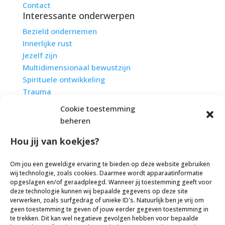
Contact
Interessante onderwerpen
Bezield ondernemen
Innerlijke rust
Jezelf zijn
Multidimensionaal bewustzijn
Spirituele ontwikkeling
Trauma
Tzolkin
Cookie toestemming
Zieletalenten
beheren
Zielsmissie
Bedrijfsgegevens:
Hou jij van koekjes?
Centrum Sprankel
Om jou een geweldige ervaring te bieden op deze website gebruiken
Elst (Gelderland)
wij technologie, zoals cookies. Daarmee wordt apparaatinformatie
info@centrumsprankel.nl
opgeslagen en/of geraadpleegd. Wanneer jij toestemming geeft voor
deze technologie kunnen wij bepaalde gegevens op deze site
KvK-nummer: 69236259
verwerken, zoals surfgedrag of unieke ID's. Natuurlijk ben je vrij om
Algemene voorwaarden
geen toestemming te geven of jouw eerder gegeven toestemming in
te trekken. Dit kan wel negatieve gevolgen hebben voor bepaalde
Disclaimer