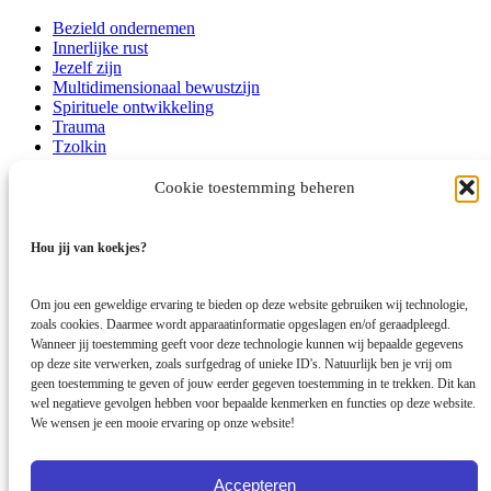
Bezield ondernemen
Innerlijke rust
Jezelf zijn
Multidimensionaal bewustzijn
Spirituele ontwikkeling
Trauma
Tzolkin
Zieletalenten
Zielsmissie
Cookie toestemming beheren
Bedrijfsgegevens:
Hou jij van koekjes?
Centrum Sprankel
Elst (Gelderland)
Om jou een geweldige ervaring te bieden op deze website gebruiken wij technologie,
info@centrumsprankel.nl
zoals cookies. Daarmee wordt apparaatinformatie opgeslagen en/of geraadpleegd.
Wanneer jij toestemming geeft voor deze technologie kunnen wij bepaalde gegevens
KvK-nummer: 69236259
op deze site verwerken, zoals surfgedrag of unieke ID's. Natuurlijk ben je vrij om
geen toestemming te geven of jouw eerder gegeven toestemming in te trekken. Dit kan
Algemene voorwaarden
wel negatieve gevolgen hebben voor bepaalde kenmerken en functies op deze website.
Disclaimer
We wensen je een mooie ervaring op onze website!
Privacybeleid
Klachtenregeling
Cookies
Meld je aan voor Sprankelpost
Accepteren