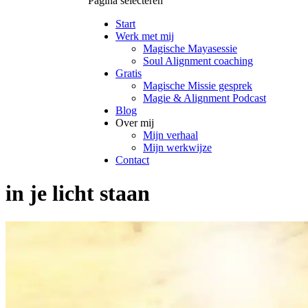
Pagina selecteren
Start
Werk met mij
Magische Mayasessie
Soul Alignment coaching
Gratis
Magische Missie gesprek
Magie & Alignment Podcast
Blog
Over mij
Mijn verhaal
Mijn werkwijze
Contact
in je licht staan