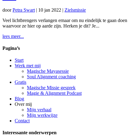
door
Petra Swart
|
10 jan 2022
|
Zielsmissie
Veel lichtbrengers verlangen ernaar om nu eindelijk te gaan doen
waarvoor ze hier op aarde zijn. Herken je dit? Je...
lees meer...
Pagina’s
Start
Werk met mij
Magische Mayasessie
Soul Alignment coaching
Gratis
Magische Missie gesprek
Magie & Alignment Podcast
Blog
Over mij
Mijn verhaal
Mijn werkwijze
Contact
Interessante onderwerpen