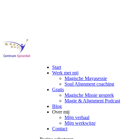
Start
Werk met mij
Magische Mayasessie
Soul Alignment coaching
Gratis
Magische Missie gesprek
Magie & Alignment Podcast
Blog
Over mij
Mijn verhaal
Mijn werkwijze
Contact