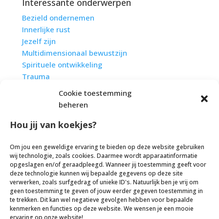
Interessante onderwerpen
Bezield ondernemen
Innerlijke rust
Jezelf zijn
Multidimensionaal bewustzijn
Spirituele ontwikkeling
Trauma
Tzolkin
Cookie toestemming
Zieletalenten
beheren
Zielsmissie
Bedrijfsgegevens:
Hou jij van koekjes?
Centrum Sprankel
Om jou een geweldige ervaring te bieden op deze website gebruiken
Elst (Gelderland)
wij technologie, zoals cookies. Daarmee wordt apparaatinformatie
info@centrumsprankel.nl
opgeslagen en/of geraadpleegd. Wanneer jij toestemming geeft voor
deze technologie kunnen wij bepaalde gegevens op deze site
KvK-nummer: 69236259
verwerken, zoals surfgedrag of unieke ID's. Natuurlijk ben je vrij om
Algemene voorwaarden
geen toestemming te geven of jouw eerder gegeven toestemming in
te trekken. Dit kan wel negatieve gevolgen hebben voor bepaalde
Disclaimer
kenmerken en functies op deze website. We wensen je een mooie
Privacybeleid
ervaring op onze website!