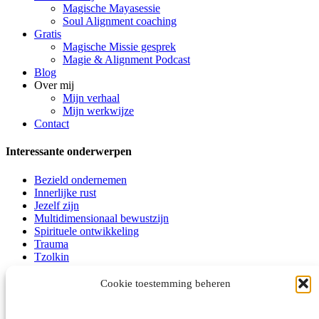
Magische Mayasessie
Soul Alignment coaching
Gratis
Magische Missie gesprek
Magie & Alignment Podcast
Blog
Over mij
Mijn verhaal
Mijn werkwijze
Contact
Interessante onderwerpen
Bezield ondernemen
Innerlijke rust
Jezelf zijn
Multidimensionaal bewustzijn
Spirituele ontwikkeling
Trauma
Tzolkin
Zieletalenten
Zielsmissie
Cookie toestemming beheren
Bedrijfsgegevens: