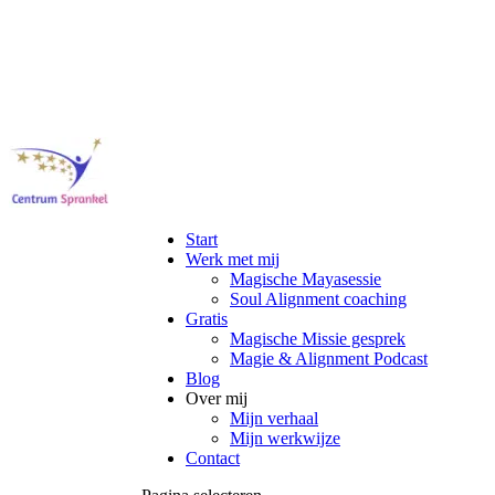
Start
Werk met mij
Magische Mayasessie
Soul Alignment coaching
Gratis
Magische Missie gesprek
Magie & Alignment Podcast
Blog
Over mij
Mijn verhaal
Mijn werkwijze
Contact