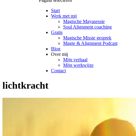
Pagina selecteren
Start
Werk met mij
Magische Mayasessie
Soul Alignment coaching
Gratis
Magische Missie gesprek
Magie & Alignment Podcast
Blog
Over mij
Mijn verhaal
Mijn werkwijze
Contact
lichtkracht