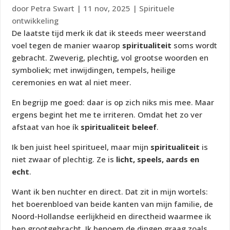
door
Petra Swart
|
11 nov, 2025
|
Spirituele
ontwikkeling
De laatste tijd merk ik dat ik steeds meer weerstand
voel tegen de manier waarop
spiritualiteit
soms wordt
gebracht. Zweverig, plechtig, vol grootse woorden en
symboliek; met inwijdingen, tempels, heilige
ceremonies en wat al niet meer.
En begrijp me goed: daar is op zich niks mis mee. Maar
ergens begint het me te irriteren. Omdat het zo ver
afstaat van hoe ík
spiritualiteit beleef
.
Ik ben juist heel spiritueel, maar mijn
spiritualiteit
is
niet zwaar of plechtig. Ze is
licht, speels, aards en
echt
.
Want ik ben nuchter en direct. Dat zit in mijn wortels:
het boerenbloed van beide kanten van mijn familie, de
Noord-Hollandse eerlijkheid en directheid waarmee ik
ben grootgebracht. Ik benoem de dingen graag zoals