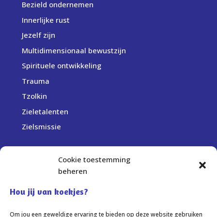
Bezield ondernemen
Innerlijke rust
Jezelf zijn
Multidimensionaal bewustzijn
Spirituele ontwikkeling
Trauma
Tzolkin
Zieletalenten
Zielsmissie
Cookie toestemming
Bedrijfsgegevens:
beheren
Centrum Sprankel
Elst (Gelderland)
Hou jij van koekjes?
info@centrumsprankel.nl
Om jou een geweldige ervaring te bieden op deze website gebruiken