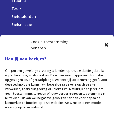
Trauma
Tzolkin
Zieletalenten
Zielsmissie
Cookie toestemming
Bedrijfsgegevens:
beheren
Centrum Sprankel
Elst (Gelderland)
Hou jij van koekjes?
info@centrumsprankel.nl
Om jou een geweldige ervaring te bieden op deze website gebruiken
KvK-nummer: 69236259
wij technologie, zoals cookies. Daarmee wordt apparaatinformatie
opgeslagen en/of geraadpleegd. Wanneer jij toestemming geeft voor
deze technologie kunnen wij bepaalde gegevens op deze site
verwerken, zoals surfgedrag of unieke ID's. Natuurlijk ben je vrij om
geen toestemming te geven of jouw eerder gegeven toestemming in
te trekken. Dit kan wel negatieve gevolgen hebben voor bepaalde
kenmerken en functies op deze website. We wensen je een mooie
Algemene voorwaarden
Disclaimer
ervaring op onze website!
Privacybeleid
Klachtenregeling
Cookies